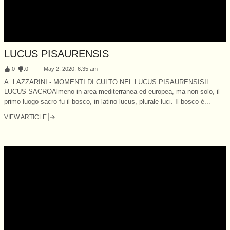
LUCUS PISAURENSIS
:
0
:
0
May 2, 2020, 6:35 am
A. LAZZARINI - MOMENTI DI CULTO NEL LUCUS PISAURENSISIL
LUCUS SACROAlmeno in area mediterranea ed europea, ma non solo, il
primo luogo sacro fu il bosco, in latino lucus, plurale luci. Il bosco è...
VIEW ARTICLE