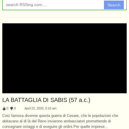
Search
LA BATTAGLIA DI SABIS (57 a.c.)
:
0
:
0
April 22, 2020, 5:16 am
Così famosa divenne questa guerra di Cesare, che le popolazioni che
abitavano al di là del Reno inviarono ambasciatori promettendo di
consegnare ostaggi e di eseguire gli ordini.Per quelle imprese...