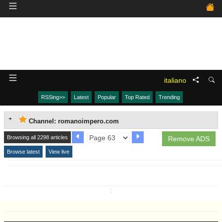
italiano
RSSing>>
Latest
Popular
Top Rated
Trending
Channel: romanoimpero.com
Browsing all 2298 articles
Remove ADS
Browse latest
View live
↧