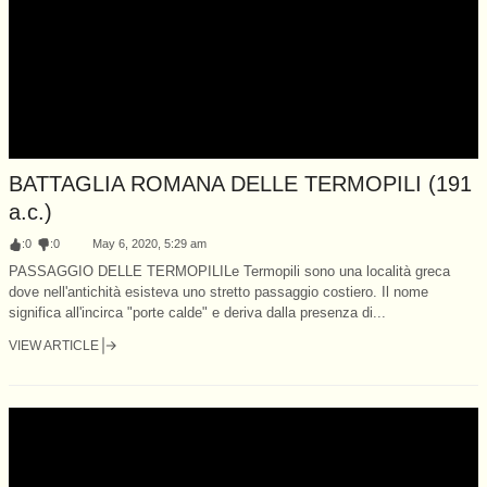
BATTAGLIA ROMANA DELLE TERMOPILI (191
a.c.)
:
0
:
0
May 6, 2020, 5:29 am
PASSAGGIO DELLE TERMOPILILe Termopili sono una località greca
dove nell'antichità esisteva uno stretto passaggio costiero. Il nome
significa all'incirca "porte calde" e deriva dalla presenza di...
VIEW ARTICLE