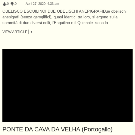
:
0
:
0
April 27, 2020, 4:33 am
OBELISCO ESQUILINOI DUE OBELISCHI ANEPIGRAFIDue obelischi
anepigrafi (senza geroglifici), quasi identici tra loro, si ergono sulla
sommità di due diversi colli, l'Esquilino e il Quirinale: sono la...
VIEW ARTICLE
PONTE DA CAVA DA VELHA (Portogallo)