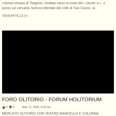
colonia romana di Tergeste, fondata verso la metà del I secolo a.c. e
posta sul versante nord-occidentale del colle di San Giusto, ai...
VIEW ARTICLE
FORO OLITORIO - FORUM HOLITORIUM
:
0
:
0
May 12, 2020, 5:52 am
MERCATO OLITORIO CON TEATRO MARCELLO E COLONNA