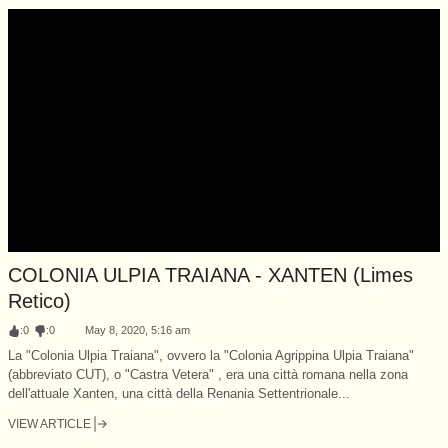
COLONIA ULPIA TRAIANA - XANTEN (Limes
Retico)
:
0
:
0
May 8, 2020, 5:16 am
La "Colonia Ulpia Traiana", ovvero la "Colonia Agrippina Ulpia Traiana"
(abbreviato CUT), o "Castra Vetera" , era una città romana nella zona
dell'attuale Xanten, una città della Renania Settentrionale...
VIEW ARTICLE