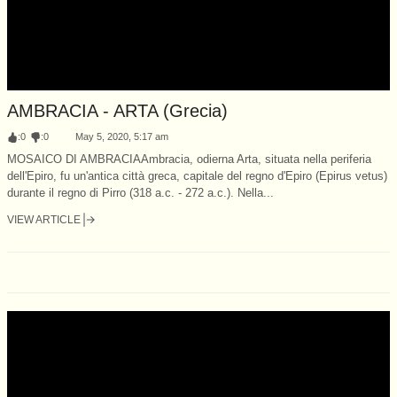
AMBRACIA - ARTA (Grecia)
:
0
:
0
May 5, 2020, 5:17 am
MOSAICO DI AMBRACIAAmbracia, odierna Arta, situata nella periferia
dell'Epiro, fu un'antica città greca, capitale del regno d'Epiro (Epirus vetus)
durante il regno di Pirro (318 a.c. - 272 a.c.). Nella...
VIEW ARTICLE