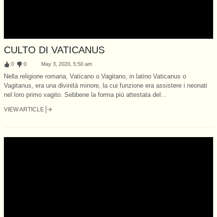
CULTO DI VATICANUS
:
0
:
0
May 3, 2020, 5:50 am
Nella religione romana, Vaticano o Vagitano, in latino Vaticanus o
Vagitanus, era una divinità minore, la cui funzione era assistere i neonati
nel loro primo vagito. Sebbene la forma più attestata del...
VIEW ARTICLE