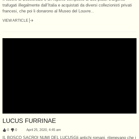
trafugati illegalmente dall’Italia e acquistati da diversi collezionisti privati
francesi, che poi li donarono al Museo del Louvre...
VIEW ARTICLE
LUCUS FURRINAE
:
0
:
0
April 25, 2020, 4:45 am
IL BOSCO SACROI NUMI DEL LUCUSGli antichi romani, ritenevano che i