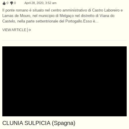
:
0
:
0
April 28, 2020, 3:52 am
Il ponte romano è situato nel centro amministrativo di Castro Laboreiro e
Lamas de Mouro, nel municipio di Melgaço nel distretto di Viana do
Castelo, nella parte settentrionale del Portogallo.Esso è...
VIEW ARTICLE
CLUNIA SULPICIA (Spagna)