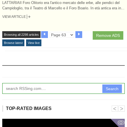
LATTARIAIl Foro Olitorio era l'antico mercato delle erbe, alle pendici del
Campidoglio, tra il Teatro di Marcello e il Foro Boario. In età antica era in...
VIEW ARTICLE
Browsing all 2298 articles
Remove ADS
Browse latest
View live
Search
˂
˃
TOP-RATED IMAGES
ↂ