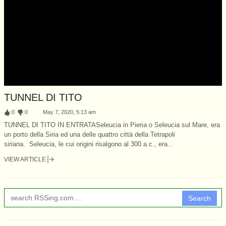
TUNNEL DI TITO
:
0
:
0
May 7, 2020, 5:13 am
TUNNEL DI TITO IN ENTRATASeleucia in Pieria o Seleucia sul Mare, era
un porto della Siria ed una delle quattro città della Tetrapoli
siriana. Seleucia, le cui origini risalgono al 300 a.c., era...
VIEW ARTICLE
Search