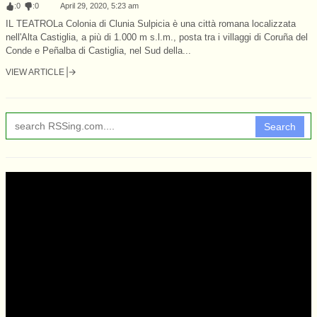
:
0
:
0
April 29, 2020, 5:23 am
IL TEATROLa Colonia di Clunia Sulpicia è una città romana localizzata
nell'Alta Castiglia, a più di 1.000 m s.l.m., posta tra i villaggi di Coruña del
Conde e Peñalba di Castiglia, nel Sud della...
VIEW ARTICLE
Search