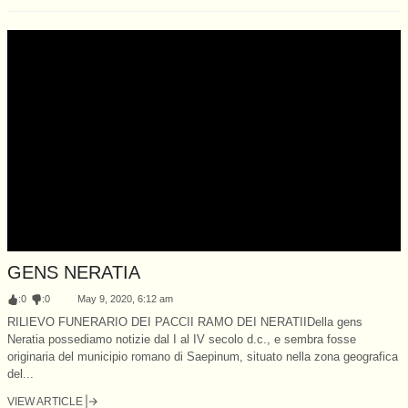
GENS NERATIA
:
0
:
0
May 9, 2020, 6:12 am
RILIEVO FUNERARIO DEI PACCII RAMO DEI NERATIIDella gens
Neratia possediamo notizie dal I al IV secolo d.c., e sembra fosse
originaria del municipio romano di Saepinum, situato nella zona geografica
del...
VIEW ARTICLE