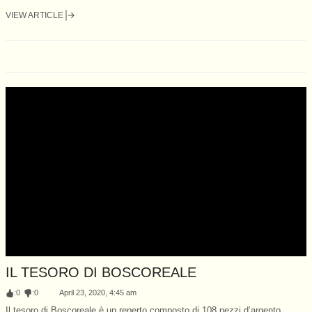
VIEW ARTICLE
IL TESORO DI BOSCOREALE
:
0
:
0
April 23, 2020, 4:45 am
Il tesoro di Boscoreale è un reperto composto di 108 pezzi d’argento