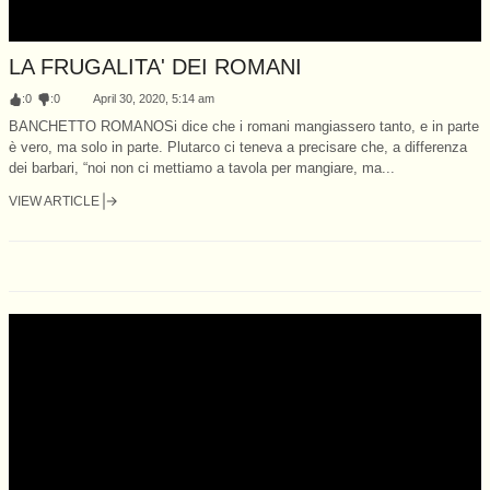
LA FRUGALITA' DEI ROMANI
:
0
:
0
April 30, 2020, 5:14 am
BANCHETTO ROMANOSi dice che i romani mangiassero tanto, e in parte
è vero, ma solo in parte. Plutarco ci teneva a precisare che, a differenza
dei barbari, “noi non ci mettiamo a tavola per mangiare, ma...
VIEW ARTICLE