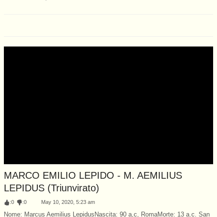
MARCO EMILIO LEPIDO - M. AEMILIUS
LEPIDUS (Triunvirato)
:
0
:
0
May 10, 2020, 5:23 am
Nome: Marcus Aemilius LepidusNascita: 90 a,c, RomaMorte: 13 a.c. San