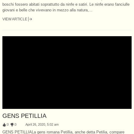
boschi fossero abitati soprattutto da ninfe e satiri. Le ninfe erano fanciulle
giovani e belle che vivevano in mezzo alla natura,...
VIEW ARTICLE
GENS PETILLIA
:
0
:
0
April 26, 2020, 5:02 am
GENS PETILLIALa gens romana Petillia, anche detta Petilia, compare