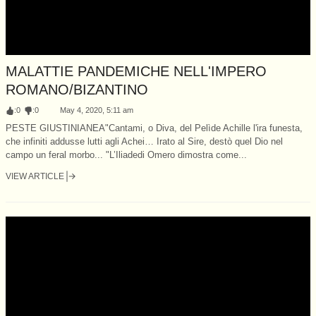
MALATTIE PANDEMICHE NELL'IMPERO
ROMANO/BIZANTINO
:
0
:
0
May 4, 2020, 5:11 am
PESTE GIUSTINIANEA"Cantami, o Diva, del Pelìde Achille l'ira funesta,
che infiniti addusse lutti agli Achei… Irato al Sire, destò quel Dio nel
campo un feral morbo... "L’Iliadedi Omero dimostra come...
VIEW ARTICLE