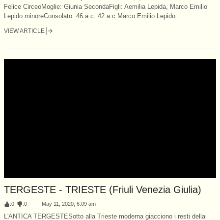
Felice CirceoMoglie: Giunia SecondaFigli: Aemilia Lepida, Marco Emilio
Lepido minoreConsolato: 46 a.c. 42 a.c.Marco Emilio Lepido...
VIEW ARTICLE
TERGESTE - TRIESTE (Friuli Venezia Giulia)
:
0
:
0
May 11, 2020, 6:09 am
L'ANTICA TERGESTESotto alla Trieste moderna giacciono i resti della