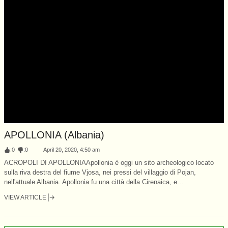
APOLLONIA (Albania)
:
0
:
0
April 20, 2020, 4:50 am
ACROPOLI DI APOLLONIAApollonia è oggi un sito archeologico locato
sulla riva destra del fiume Vjosa, nei pressi del villaggio di Pojan,
nell'attuale Albania. Apollonia fu una città della Cirenaica, e...
VIEW ARTICLE