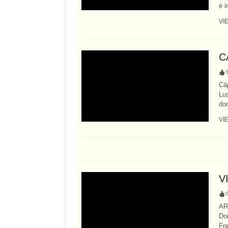
è i
VI
C
:
Cáp
Lus
dom
VI
V
:
AR
Dom
Fra