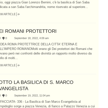
io, oggi piazza Gian Lorenzo Bernini, c'è la basilica di San Saba
icata a san Saba l'archimandrita, nome riservato al superiore...
EW ARTICLE
EI ROMANI PROTETTORI
0
:
0
September 18, 2022, 4:09 am
 DEA ROMA PROTETTRICE DELLA CITTA' ETERNA E
LL'IMPERO ROMANOMolti erano gli Dei protettori dei Romani che
vano però nei confronti delle divinità un rapporto molto diverso da
llo di molti...
EW ARTICLE
OTTO LA BASILICA DI S. MARCO
VANGELISTA
0
:
0
September 19, 2022, 11:04 pm
 FACCIATA- 336 - La Basilica di San Marco Evangelista al
pidoglio sorge a piazza Venezia, di fianco a Palazzo Venezia a cui