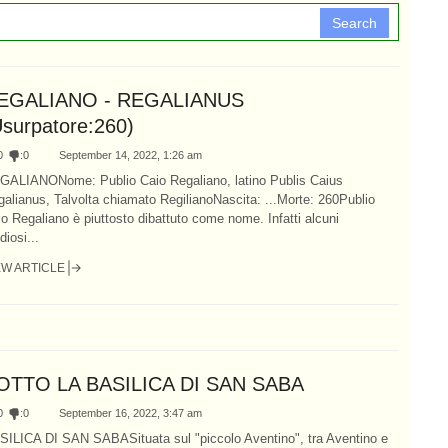
Search
EGALIANO - REGALIANUS
Usurpatore:260)
0
:
0
September 14, 2022, 1:26 am
GALIANONome: Publio Caio Regaliano, latino Publis Caius
alianus, Talvolta chiamato RegilianoNascita: ...Morte: 260Publio
o Regaliano è piuttosto dibattuto come nome. Infatti alcuni
diosi...
EW ARTICLE
OTTO LA BASILICA DI SAN SABA
0
:
0
September 16, 2022, 3:47 am
SILICA DI SAN SABASituata sul "piccolo Aventino", tra Aventino e