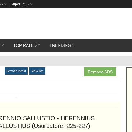
SS
Super RSS
R
TOP RATED
TRENDING
Browse latest
View live
Remove ADS
↧
RENNIO SALLUSTIO - HERENNIUS
ALLUSTIUS (Usurpatore: 225-227)