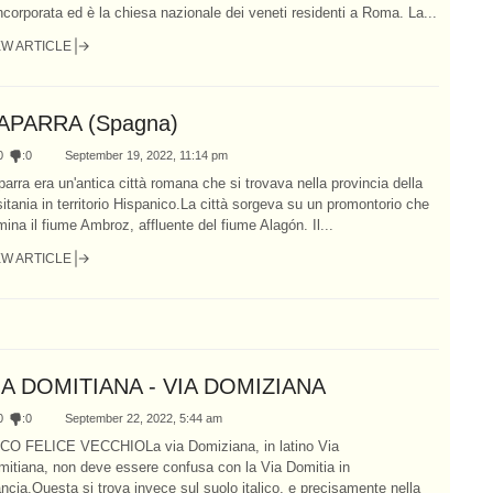
ncorporata ed è la chiesa nazionale dei veneti residenti a Roma. La...
EW ARTICLE
APARRA (Spagna)
0
:
0
September 19, 2022, 11:14 pm
arra era un'antica città romana che si trovava nella provincia della
itania in territorio Hispanico.La città sorgeva su un promontorio che
ina il fiume Ambroz, affluente del fiume Alagón. Il...
EW ARTICLE
IA DOMITIANA - VIA DOMIZIANA
0
:
0
September 22, 2022, 5:44 am
CO FELICE VECCHIOLa via Domiziana, in latino Via
itiana, non deve essere confusa con la Via Domitia in
ncia.Questa si trova invece sul suolo italico, e precisamente nella