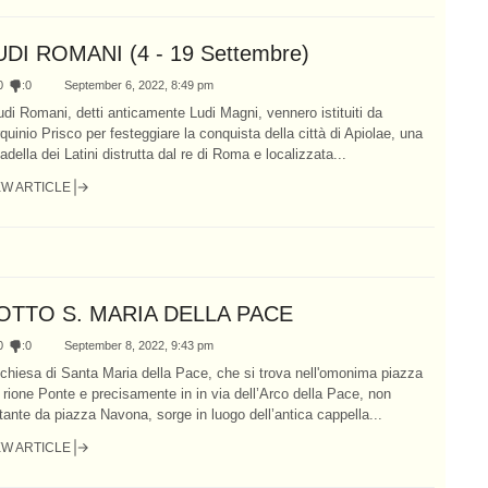
UDI ROMANI (4 - 19 Settembre)
0
:
0
September 6, 2022, 8:49 pm
udi Romani, detti anticamente Ludi Magni, vennero istituiti da
quinio Prisco per festeggiare la conquista della città di Apiolae, una
tadella dei Latini distrutta dal re di Roma e localizzata...
EW ARTICLE
OTTO S. MARIA DELLA PACE
0
:
0
September 8, 2022, 9:43 pm
chiesa di Santa Maria della Pace, che si trova nell'omonima piazza
 rione Ponte e precisamente in in via dell’Arco della Pace, non
tante da piazza Navona, sorge in luogo dell’antica cappella...
EW ARTICLE