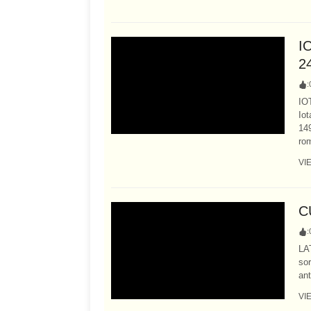
I
2
:
IO
Io
149
rom
VI
C
:
LAT
sor
ant
VI