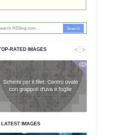
Search
˂
˃
TOP-RATED IMAGES
ↂ
Will Hunting - Ge
Schemi per il filet: Centro ovale
ITA/ENG) [1080p
con grappoli d'uva e foglie
[BDRiP] [Seed 
LATEST IMAGES