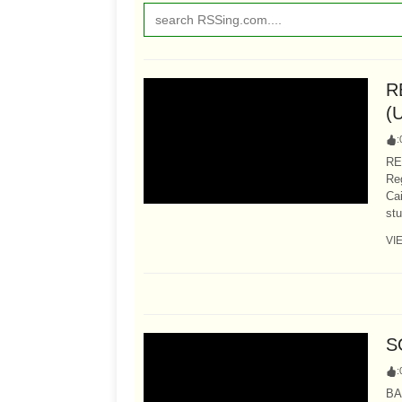
R
(
:
RE
Reg
Cai
stu
VI
S
:
BA