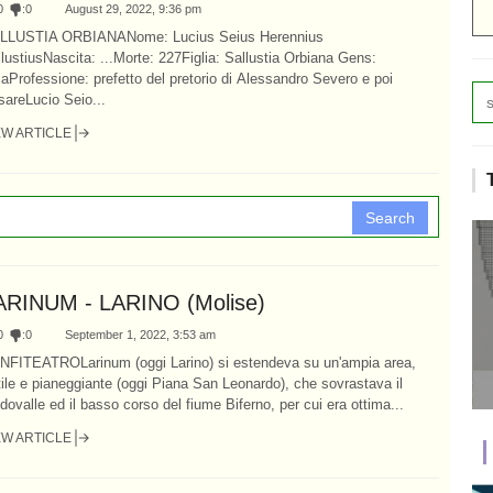
0
:
0
August 29, 2022, 9:36 pm
LLUSTIA ORBIANANome: Lucius Seius Herennius
lustiusNascita: ...Morte: 227Figlia: Sallustia Orbiana Gens:
aProfessione: prefetto del pretorio di Alessandro Severo e poi
areLucio Seio...
EW ARTICLE
Search
ARINUM - LARINO (Molise)
0
:
0
September 1, 2022, 3:53 am
ANFITEATROLarinum (oggi Larino) si estendeva su un'ampia area,
tile e pianeggiante (oggi Piana San Leonardo), che sovrastava il
dovalle ed il basso corso del fiume Biferno, per cui era ottima...
EW ARTICLE