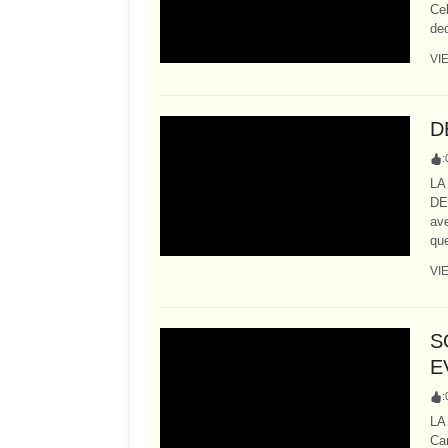
Cel
ded
VI
D
:
LA
DE
ave
que
VI
S
E
:
LA
Cam