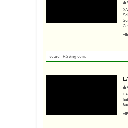
:
SA
Sal
Sei
Ces
VI
L
:
L'
fer
fon
VI