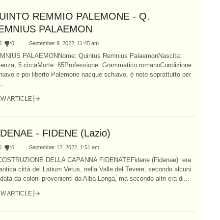
UINTO REMMIO PALEMONE - Q.
EMNIUS PALAEMON
0
:
0
September 9, 2022, 11:45 am
MNIUS PALAEMONNome: Quintus Remnius PalaemonNascita:
cenza, 5 circaMorte: 65Professione: Grammatico romanoCondizione:
iavo e poi liberto Palemone nacque schiavo, è noto soprattutto per
..
EW ARTICLE
IDENAE - FIDENE (Lazio)
0
:
0
September 12, 2022, 1:51 am
COSTRUZIONE DELLA CAPANNA FIDENATEFidene (Fidenae) era
antica città del Latium Vetus, nella Valle del Tevere, secondo alcuni
data da coloni provenienti da Alba Longa, ma secondo altri era di...
EW ARTICLE