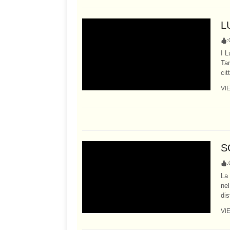
L
:
I L
Tar
cit
VI
S
:
La 
nel
dis
VI