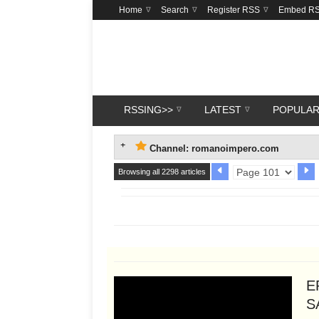
Home
Search
Register RSS
Embed R
RSSING>>
LATEST
POPULA
Channel: romanoimpero.com
Browsing all 2298 articles
E
S