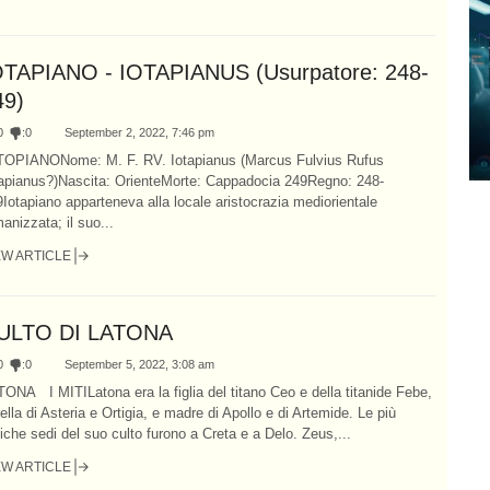
OTAPIANO - IOTAPIANUS (Usurpatore: 248-
49)
0
:
0
September 2, 2022, 7:46 pm
TOPIANONome: M. F. RV. Iotapianus (Marcus Fulvius Rufus
tapianus?)Nascita: OrienteMorte: Cappadocia 249Regno: 248-
Iotapiano apparteneva alla locale aristocrazia mediorientale
anizzata; il suo...
EW ARTICLE
ULTO DI LATONA
0
:
0
September 5, 2022, 3:08 am
ONA I MITILatona era la figlia del titano Ceo e della titanide Febe,
ella di Asteria e Ortigia, e madre di Apollo e di Artemide. Le più
iche sedi del suo culto furono a Creta e a Delo. Zeus,...
EW ARTICLE