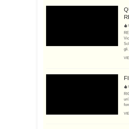
Q
R
:
RE
Vi
Sch
gli.
VI
F
:
RI
un'
fon
VI